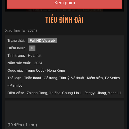
Xem phim
TIỂU ĐÌNH ĐÀI
Xiao Ting Tai (2024)
Trạng thái:
Full HD Vietsub
Điểm IMDb:
0
Tình trạng:
Hoàn tất
Năm sản xuất:
2024
Quốc gia:
Trung Quốc - Hồng Kông
Thể loại:
Thần thoại - Cổ trang
Tâm lý
Võ thuật - Kiếm hiệp
TV Series
- Phim bộ
Diễn viên:
Zhinan Jiang
Jie Zha
Chung-Lin Li
Pengyu Jiang
Manni Li
(
10
điểm /
1
lượt)