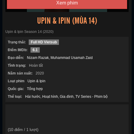
Xem phim
UPIN & IPIN (MÙA 14)
Upin & Ipin Season 14 (2020)
Trạng thái:
Full HD Vietsub
Điểm IMDb:
6.1
Đạo diễn:
Nizam Razak
Muhammad Usamah Zaid
Tình trạng:
Hoàn tất
Năm sản xuất:
2020
Loạt phim
Upin & Ipin
Quốc gia:
Tổng hợp
Thể loại:
Hài hước
Hoạt hình
Gia đình
TV Series - Phim bộ
(
10
điểm /
1
lượt)