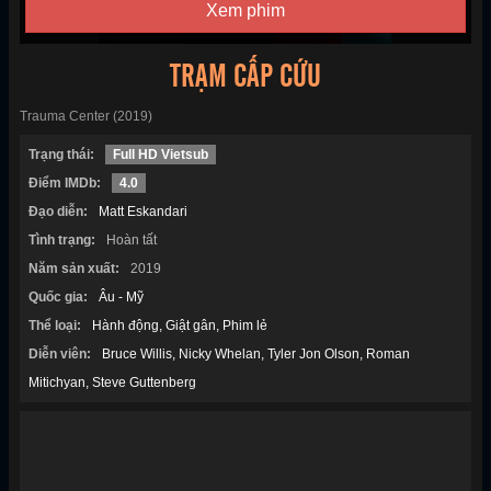
Xem phim
TRẠM CẤP CỨU
Trauma Center (2019)
Trạng thái:
Full HD Vietsub
Điểm IMDb:
4.0
Đạo diễn:
Matt Eskandari
Tình trạng:
Hoàn tất
Năm sản xuất:
2019
Quốc gia:
Âu - Mỹ
Thể loại:
Hành động
Giật gân
Phim lẻ
Diễn viên:
Bruce Willis
Nicky Whelan
Tyler Jon Olson
Roman
Mitichyan
Steve Guttenberg