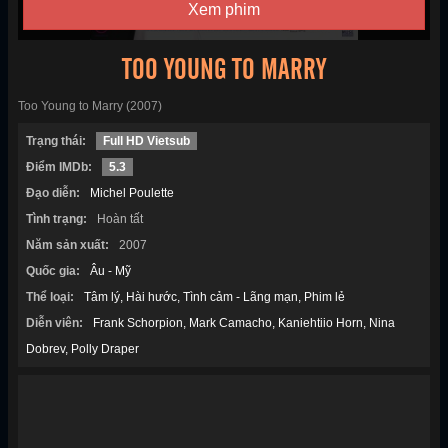
Xem phim
TOO YOUNG TO MARRY
Too Young to Marry (2007)
Trạng thái:
Full HD Vietsub
Điểm IMDb:
5.3
Đạo diễn:
Michel Poulette
Tình trạng:
Hoàn tất
Năm sản xuất:
2007
Quốc gia:
Âu - Mỹ
Thể loại:
Tâm lý
Hài hước
Tình cảm - Lãng mạn
Phim lẻ
Diễn viên:
Frank Schorpion
Mark Camacho
Kaniehtiio Horn
Nina
Dobrev
Polly Draper