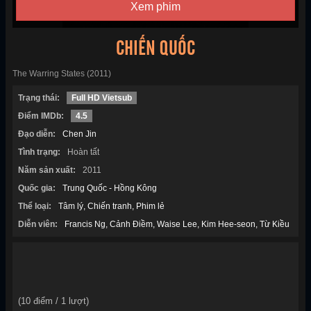
Xem phim
CHIẾN QUỐC
The Warring States (2011)
Trạng thái:
Full HD Vietsub
Điểm IMDb:
4.5
Đạo diễn:
Chen Jin
Tình trạng:
Hoàn tất
Năm sản xuất:
2011
Quốc gia:
Trung Quốc - Hồng Kông
Thể loại:
Tâm lý
Chiến tranh
Phim lẻ
Diễn viên:
Francis Ng
Cảnh Điềm
Waise Lee
Kim Hee-seon
Từ Kiều
(
10
điểm /
1
lượt)