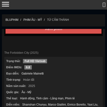
Trailer
Tải phim
BLUPHIM
PHIM ÂU - MỸ
TỬ CẤM THÀNH
Xem phim
TỬ CẤM THÀNH
The Forbidden City (2025)
Trạng thái:
Full HD Vietsub
Điểm IMDb:
6.8
Đạo diễn:
Gabriele Mainetti
Tình trạng:
Hoàn tất
Năm sản xuất:
2025
Quốc gia:
Âu - Mỹ
Thể loại:
Hành động
Tình cảm - Lãng mạn
Phim lẻ
Diễn viên:
Shanshan Chunyu
Marco Giallini
Enrico Borello
Yaxi Liu