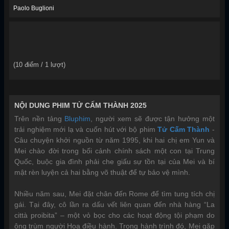
Paolo Buglioni
(
10
điểm /
1
lượt)
NỘI DUNG PHIM TỬ CẤM THÀNH 2025
Trên nền tảng
Bluphim
, người xem sẽ được tận hưởng một
trải nghiệm mới lạ và cuốn hút với bộ phim
Tử Cấm Thành
-
Câu chuyện khởi nguồn từ năm 1995, khi hai chị em Yun và
Mei chào đời trong bối cảnh chính sách một con tại Trung
Quốc, buộc gia đình phải che giấu sự tồn tại của Mei và bí
mật rèn luyện cả hai bằng võ thuật để tự bảo vệ mình.
Nhiều năm sau, Mei đặt chân đến Rome để tìm tung tích chị
gái. Tại đây, cô lần ra dấu vết liên quan đến nhà hàng “La
città proibita” – một vỏ bọc cho các hoạt động tội phạm do
ông trùm người Hoa điều hành. Trong hành trình đó, Mei gặp