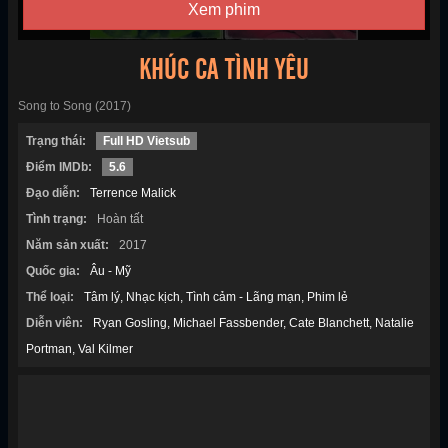
Xem phim
KHÚC CA TÌNH YÊU
Song to Song (2017)
Trạng thái:
Full HD Vietsub
Điểm IMDb:
5.6
Đạo diễn:
Terrence Malick
Tình trạng:
Hoàn tất
Năm sản xuất:
2017
Quốc gia:
Âu - Mỹ
Thể loại:
Tâm lý
Nhạc kịch
Tình cảm - Lãng mạn
Phim lẻ
Diễn viên:
Ryan Gosling
Michael Fassbender
Cate Blanchett
Natalie
Portman
Val Kilmer