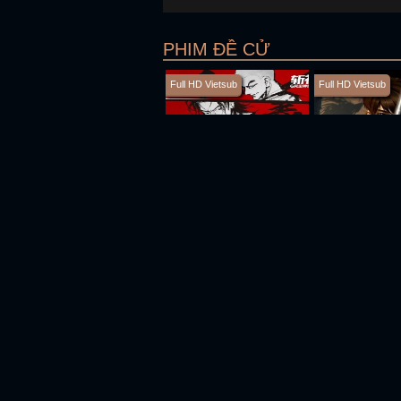
PHIM ĐỀ CỬ
Full HD Vietsub
Full HD Vietsub
Trảm Thần: Phàm Trần Thần Vực
Full HD Vietsub
Vietsub