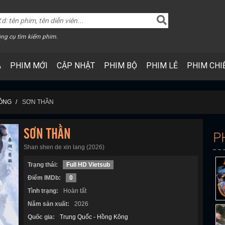
ng cụ tìm kiếm phim.
A
PHIM MỚI
CẬP NHẬT
PHIM BỘ
PHIM LẺ
PHIM CHI
KÔNG
SƠN THẦN
SƠN THẦN
P
Shan shen de xin lang (2026)
Trạng thái:
Full HD Vietsub
Điểm IMDb:
0
Tình trạng:
Hoàn tất
Năm sản xuất:
2026
Quốc gia:
Trung Quốc - Hồng Kông