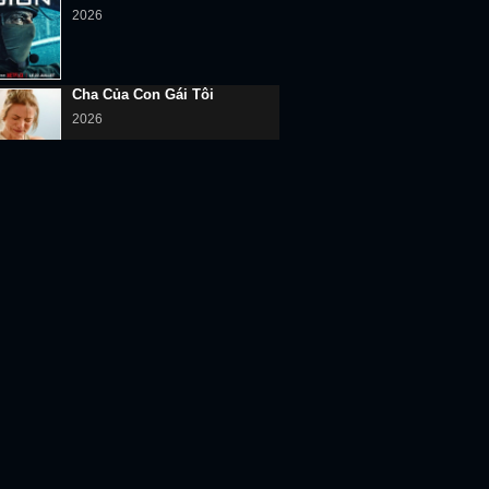
2026
Cha Của Con Gái Tôi
2026
Âm Dương Thủ Sơn Nhân
2026
Kim Xà Phu Nhân
2026
RENDING