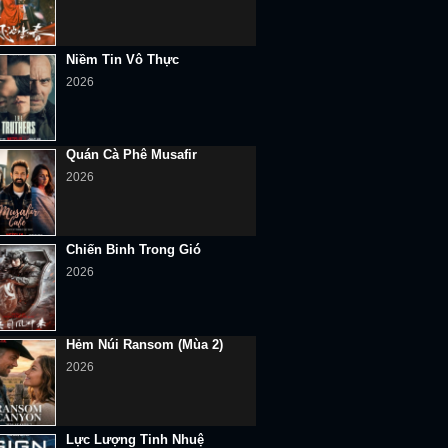
Niềm Tin Vô Thực
2026
Quán Cà Phê Musafir
2026
Chiến Binh Trong Gió
2026
Hẻm Núi Ransom (Mùa 2)
2026
Lực Lượng Tinh Nhuệ