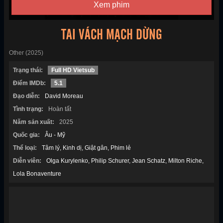
Xem phim
TAI VÁCH MẠCH DỪNG
Other (2025)
Trạng thái:
Full HD Vietsub
Điểm IMDb:
5.1
Đạo diễn:
David Moreau
Tình trạng:
Hoàn tất
Năm sản xuất:
2025
Quốc gia:
Âu - Mỹ
Thể loại:
Tâm lý
Kinh dị
Giật gân
Phim lẻ
Diễn viên:
Olga Kurylenko
Philip Schurer
Jean Schatz
Milton Riche
Lola Bonaventure