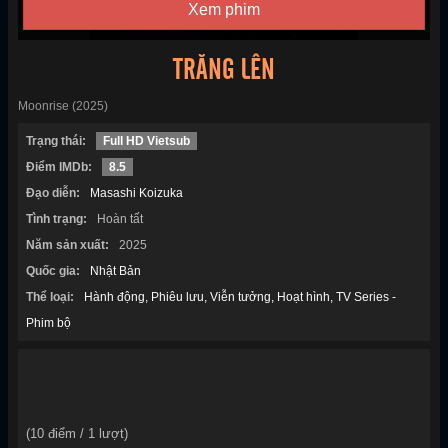
Xem phim
TRĂNG LÊN
Moonrise (2025)
Trạng thái:
Full HD Vietsub
Điểm IMDb:
8.5
Đạo diễn:
Masashi Koizuka
Tình trạng:
Hoàn tất
Năm sản xuất:
2025
Quốc gia:
Nhật Bản
Thể loại:
Hành động
Phiêu lưu
Viễn tưởng
Hoạt hình
TV Series -
Phim bộ
(
10
điểm /
1
lượt)