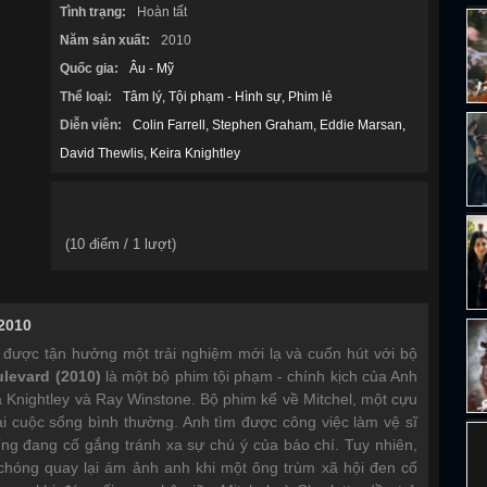
Quốc gia:
Âu - Mỹ
Thể loại:
Tâm lý
Tội phạm - Hình sự
Phim lẻ
Diễn viên:
Colin Farrell
Stephen Graham
Eddie Marsan
David Thewlis
Keira Knightley
(
10
điểm /
1
lượt)
2010
 được tận hưởng một trải nghiệm mới lạ và cuốn hút với bộ
levard (2010)
là một bộ phim tội phạm - chính kịch của Anh
a Knightley
và
Ray Winstone
. Bộ phim kể về Mitchel, một cựu
ại cuộc sống bình thường. Anh tìm được công việc làm vệ sĩ
iếng đang cố gắng tránh xa sự chú ý của báo chí. Tuy nhiên,
chóng quay lại ám ảnh anh khi một ông trùm xã hội đen cố
rong khi đó, mối quan hệ giữa Mitchel và Charlotte dần trở
chọn giữa cuộc sống mới và quá khứ nguy hiểm của mình.