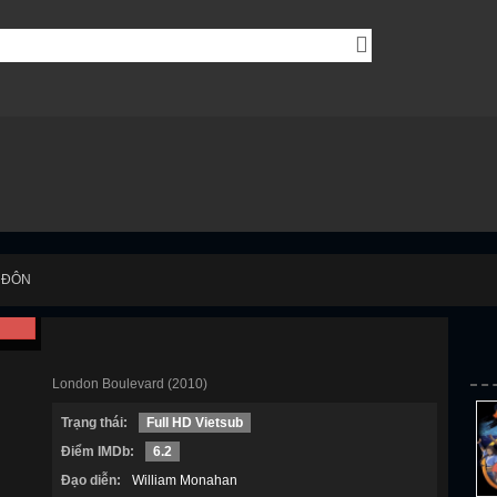
ng cụ tìm kiếm phim.
A
PHIM MỚI
CẬP NHẬT
PHIM BỘ
PHIM LẺ
PHIM CHI
 ĐÔN
ĐẠI LỘ LUÂN ĐÔN
P
London Boulevard (2010)
Trạng thái:
Full HD Vietsub
Điểm IMDb:
6.2
Đạo diễn:
William Monahan
Tình trạng:
Hoàn tất
Năm sản xuất:
2010