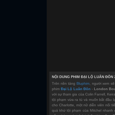
Trailer
Tải phim
Xem phim
NỘI DUNG PHIM ĐẠI LỘ LUÂN ĐÔN 
Trên nền tảng
Bluphim
, người xem sẽ
phim
Đại Lộ Luân Đôn
-
London Bou
với sự tham gia của
Colin Farrell
,
Keir
tội phạm vừa ra tù và muốn bắt đầu l
cho Charlotte, một nữ diễn viên nổi t
quá khứ tội phạm của Mitchel nhanh 
gắng kéo anh trở lại thế giới ngầm. T
nên gần gũi hơn, khiến anh phải lựa 