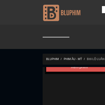
Cô
TRANG CHỦ
THỂ LOẠI
QUỐC GI
BLUPHIM
PHIM ÂU - MỸ
ĐẠI LỘ LUÂN