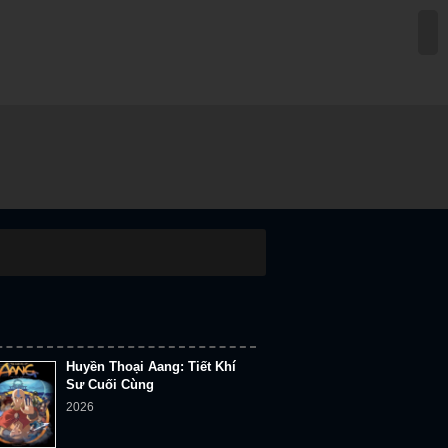
ẾU RẠP
TUYỂN TẬP PHIM
BLOG
HIM MỚI PHÁT HÀNH
Huyền Thoại Aang: Tiết Khí
Sư Cuối Cùng
2026
Xuân Về Phượng Trì
2026