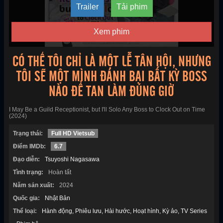
Trailer
Tải phim
Xem phim
CÓ THỂ TÔI CHỈ LÀ MỘT LỄ TÂN HỘI, NHƯNG
TÔI SẼ MỘT MÌNH ĐÁNH BẠI BẤT KỲ BOSS
NÀO ĐỂ TAN LÀM ĐÚNG GIỜ
I May Be a Guild Receptionist, but I'll Solo Any Boss to Clock Out on Time
(2024)
Trạng thái:
Full HD Vietsub
Điểm IMDb:
6.7
Đạo diễn:
Tsuyoshi Nagasawa
Tình trạng:
Hoàn tất
Năm sản xuất:
2024
Quốc gia:
Nhật Bản
Thể loại:
Hành động
Phiêu lưu
Hài hước
Hoạt hình
Kỳ ảo
TV Series