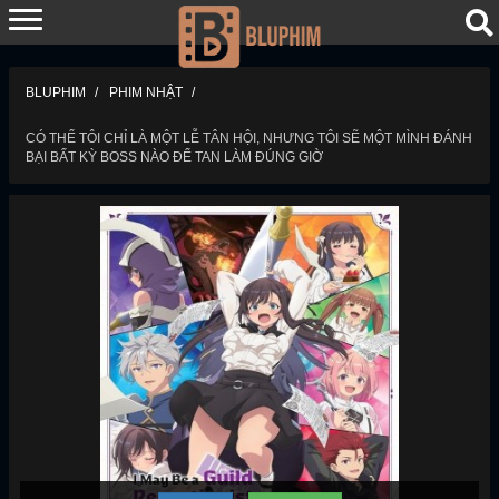
BLUPHIM
PHIM NHẬT
CÓ THỂ TÔI CHỈ LÀ MỘT LỄ TÂN HỘI, NHƯNG TÔI SẼ MỘT MÌNH ĐÁNH
BẠI BẤT KỲ BOSS NÀO ĐỂ TAN LÀM ĐÚNG GIỜ