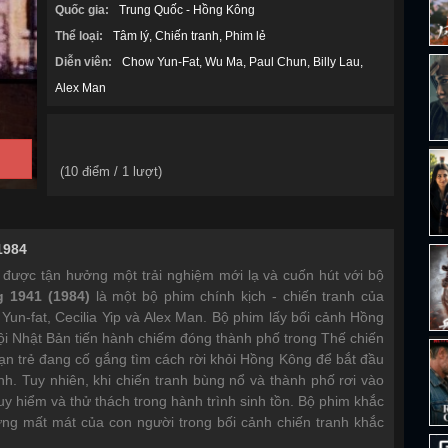
Quốc gia:
Trung Quốc - Hồng Kông
Thể loại:
Tâm lý
Chiến tranh
Phim lẻ
Diễn viên:
Chow Yun-Fat
Wu Ma
Paul Chun
Billy Lau
Alex Man
(
10
điểm /
1
lượt)
1984
 được tận hưởng một trải nghiệm mới lạ và cuốn hút với bộ
 1941 (1984)
là một bộ phim chính kịch - chiến tranh của
Yun-fat
,
Cecilia Yip
và
Alex Man
. Bộ phim lấy bối cảnh Hồng
i Nhật Bản tiến hành chiếm đóng thành phố trong Thế chiến
ạn trẻ đang cố gắng tìm cách rời khỏi Hồng Kông để bắt đầu
nh. Tuy nhiên, khi chiến tranh bùng nổ và thành phố rơi vào
uy hiểm và thử thách trong hành trình sinh tồn. Bộ phim khắc
ững mất mát của con người trong bối cảnh chiến tranh khắc