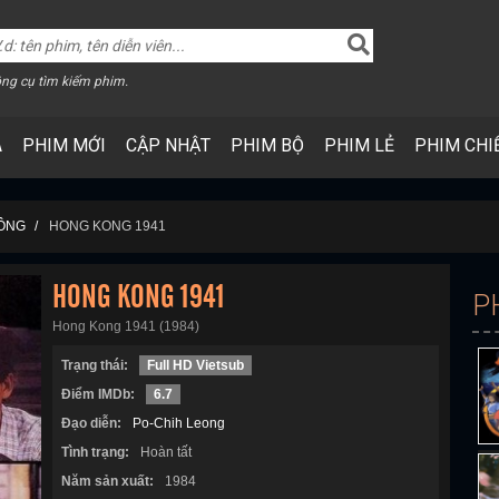
ng cụ tìm kiếm phim.
A
PHIM MỚI
CẬP NHẬT
PHIM BỘ
PHIM LẺ
PHIM CHI
KÔNG
HONG KONG 1941
HONG KONG 1941
P
Hong Kong 1941 (1984)
Trạng thái:
Full HD Vietsub
Điểm IMDb:
6.7
Đạo diễn:
Po-Chih Leong
Tình trạng:
Hoàn tất
Năm sản xuất:
1984