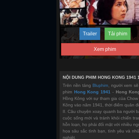
Trailer
Tải phim
Xem phim
NỘI DUNG PHIM HONG KONG 1941 
Trên nền tảng
Bluphim
, người xem sẽ
phim
Hong Kong 1941
-
Hong Kong
Hồng Kông với sự tham gia của
Chow 
Kông vào năm 1941, thời điểm quân độ
II. Câu chuyện xoay quanh ba người b
cuộc sống mới và tránh khỏi chiến tra
hỗn loạn, họ phải đối mặt với nhiều ng
họa sâu sắc tình bạn, tình yêu và nh
nghiệt.