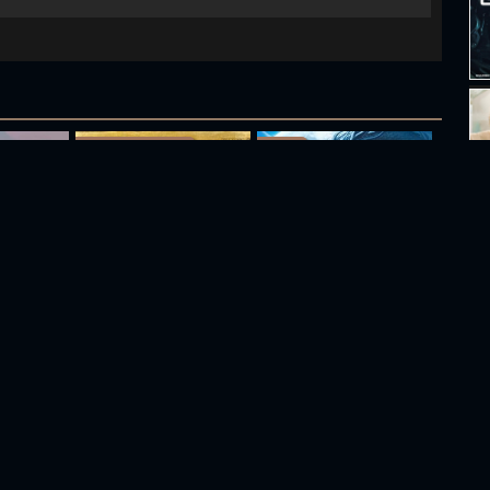
Full HD Thuyết Minh
Vietsub
Khổng Tước Thánh Sứ Xin Hãy Rung Động
Hồng Lâu Mộng
Long Hoàng Ẩn Thế Báo Thù
Full HD Vietsub
Full HD Vietsub
T