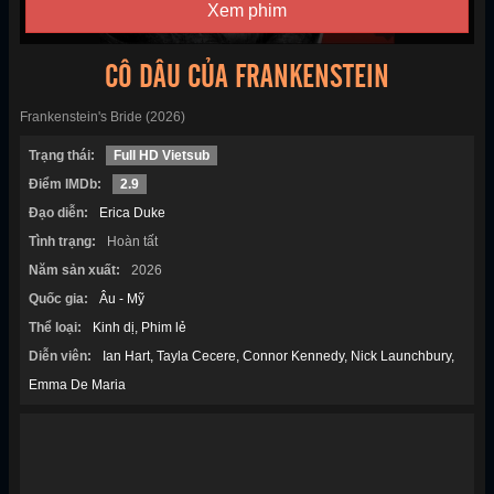
Xem phim
CÔ DÂU CỦA FRANKENSTEIN
Frankenstein's Bride (2026)
Trạng thái:
Full HD Vietsub
Điểm IMDb:
2.9
Đạo diễn:
Erica Duke
Tình trạng:
Hoàn tất
Năm sản xuất:
2026
Quốc gia:
Âu - Mỹ
Thể loại:
Kinh dị
Phim lẻ
Diễn viên:
Ian Hart
Tayla Cecere
Connor Kennedy
Nick Launchbury
Emma De Maria