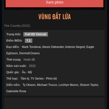
Xem phim
VÙNG ĐẤT LỬA
Fire Country (2022)
Trạng thái:
Full HD Vietsub
Điểm IMDb:
7.1
Đạo diễn:
Mark Tonderai
Alexis Ostrander
Antonio Negret
Eagle
Egilsson
Dermott Downs
Tình trạng:
Hoàn tất
Năm sản xuất:
2022
Quốc gia:
Âu - Mỹ
Thể loại:
Tâm lý
TV Series - Phim bộ
Diễn viên:
Ty Olsson
Michael Trucco
Lochlyn Munro
Sharon Taylor
Gabrielle Rose