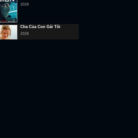
2026
Cha Của Con Gái Tôi
2026
Âm Dương Thủ Sơn Nhân
2026
Kim Xà Phu Nhân
2026
RENDING