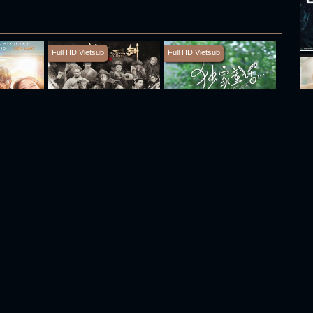
Full HD Vietsub
Full HD Vietsub
t Chồng
Võ Đang Nhất Kiếm
Đồng Thoại Độc Nhất
Full HD Vietsub
Full HD Vietsub
T