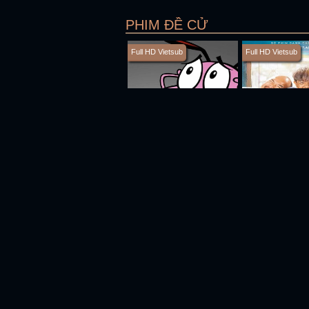
PHIM ĐỀ CỬ
Full HD Vietsub
Full HD Vietsub
Courage Chú Chó Nhút Nhát
Con Nhót Mó
Full HD Vietsub
Full HD Vietsub