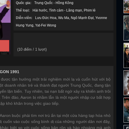
Quốc gia:
Trung Quốc - Hồng Kông
Thể loại:
Hài hước
Tình cảm - Lãng mạn
Phim lẻ
Diễn viên:
Lưu Đức Hoa
Wu Ma
Ngô Mạnh Đạt
Yvonne
Hung Yung
Yat-Fei Wong
(
10
điểm /
1
lượt)
GON 1991
 được tận hưởng một trải nghiệm mới lạ và cuốn hút với bộ
ột doanh nhân trẻ và thành đạt người Trung Quốc, đang tận
n lặn biển. Tuy nhiên, tai nạn bất ngờ xảy ra khiến anh trôi
. Trên đảo, Aaron bị nhầm lẫn là một người nhập cư bất hợp
ặp khó khăn trong việc giao tiếp.
 Aaron buộc phải tìm nơi trú ẩn tại một cửa hàng tạp hóa nhỏ
Bị cuốn vào cuộc sống bình dị của những người dân nơi đây,
 khác biệt so với cuộc sống bận rộn và hào nhoáng mà anh