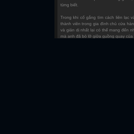
từng biết.
Trong khi cố gắng tìm cách liên lạc 
thành viên trong gia đình chủ cửa hàn
và giản dị nhất lại có thể mang đến n
mà anh đã bỏ lỡ giữa guồng quay của 
PHIM ĐỀ CỬ
Full HD Vietsub
Full HD Vietsub
Bảy Viên Ngọc Rồng Siêu Cấp