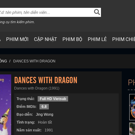
ng cụ tìm kiếm phim.
A
PHIM MỚI
CẬP NHẬT
PHIM BỘ
PHIM LẺ
PHIM CHI
KÔNG
DANCES WITH DRAGON
DANCES WITH DRAGON
P
Dances with Dragon (1991)
Trạng thái:
Full HD Vietsub
Điểm IMDb:
6.8
Đạo diễn:
Jing Wong
Tình trạng:
Hoàn tất
Năm sản xuất:
1991