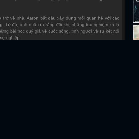
và trở về nhà, Aaron bắt đầu xây dựng mối quan hệ với các
g. Từ đó, anh nhận ra rằng đôi khi, những trải nghiệm xa lạ
hững bài học quý giá về cuộc sống, tình người và sự kết nối
sự nghiệp.
Full HD Vietsub
Full HD Vietsub
T
7 Viên Ngọc Rồng (1986)
Dragon Ball Z Kai
Quái Kiệt Học Đường