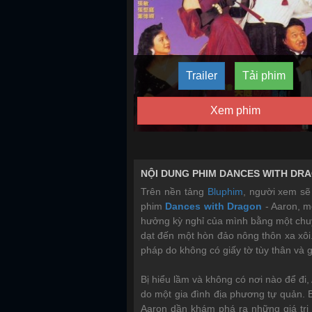
Trailer
Tải phim
Xem phim
NỘI DUNG PHIM DANCES WITH DRA
Trên nền tảng
Bluphim
, người xem sẽ
phim
Dances with Dragon
-
Aaron, m
hưởng kỳ nghỉ của mình bằng một chuyế
dạt đến một hòn đảo nông thôn xa xôi
pháp do không có giấy tờ tùy thân và g
Bị hiểu lầm và không có nơi nào để đi,
do một gia đình địa phương tự quản. 
Aaron dần khám phá ra những giá trị