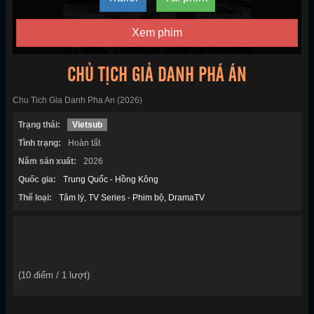
Xem phim
CHỦ TỊCH GIẢ DANH PHÁ ÁN
Chu Tich Gia Danh Pha An (2026)
Trạng thái:
Vietsub
Tình trạng:
Hoàn tất
Năm sản xuất:
2026
Quốc gia:
Trung Quốc - Hồng Kông
Thể loại:
Tâm lý
TV Series - Phim bộ
DramaTV
(
10
điểm /
1
lượt)