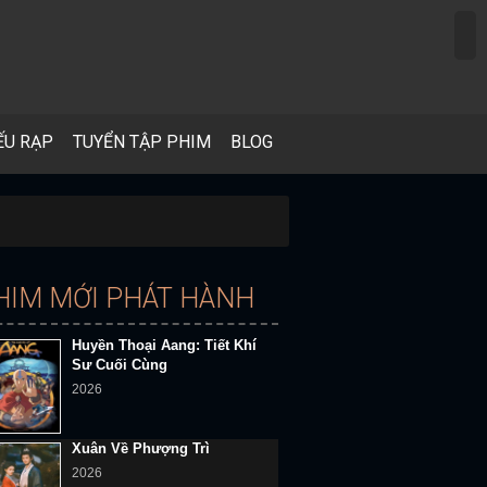
ẾU RẠP
TUYỂN TẬP PHIM
BLOG
HIM MỚI PHÁT HÀNH
Huyền Thoại Aang: Tiết Khí
Sư Cuối Cùng
2026
Xuân Về Phượng Trì
2026