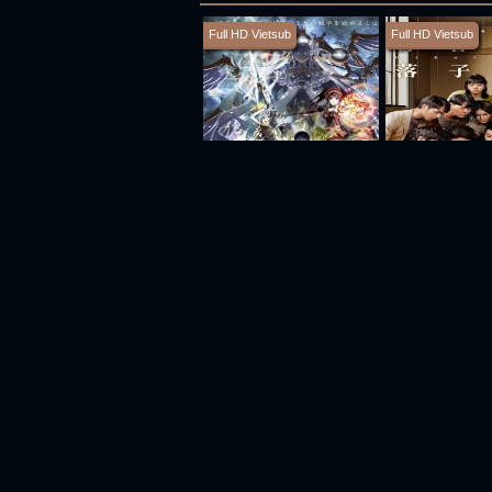
Full HD Vietsub
Full HD Vietsub
Cuộc Hẹn Sống Còn (Mùa 5)
Kỳ Hồ
Full HD Vietsub
Full HD Vietsub
Muốn Nhìn Thấy Em