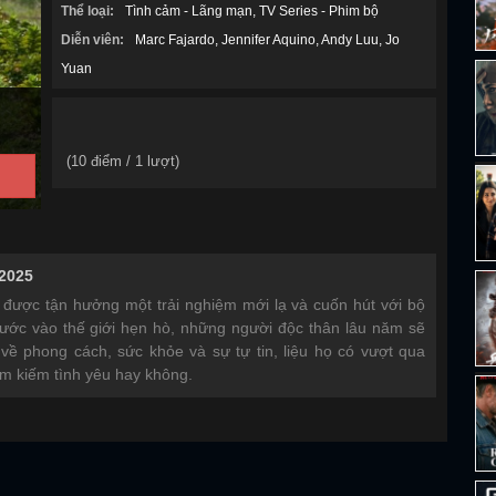
Thể loại:
Tình cảm - Lãng mạn
TV Series - Phim bộ
Diễn viên:
Marc Fajardo
Jennifer Aquino
Andy Luu
Jo
Yuan
(
10
điểm /
1
lượt)
2025
 được tận hưởng một trải nghiệm mới lạ và cuốn hút với bộ
ước vào thế giới hẹn hò, những người độc thân lâu năm sẽ
về phong cách, sức khỏe và sự tự tin, liệu họ có vượt qua
ìm kiếm tình yêu hay không.