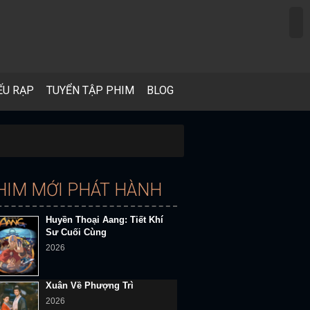
ẾU RẠP
TUYỂN TẬP PHIM
BLOG
HIM MỚI PHÁT HÀNH
Huyền Thoại Aang: Tiết Khí
Sư Cuối Cùng
2026
Xuân Về Phượng Trì
2026