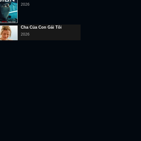
2026
Cha Của Con Gái Tôi
2026
Âm Dương Thủ Sơn Nhân
2026
Kim Xà Phu Nhân
2026
RENDING