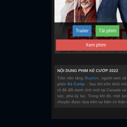
Trailer
Tải phim
Xem phim
NỘI DUNG PHIM KẺ CƯỚP 2022
Trên nền tảng
Bluphim
, người xem sẽ
phim
Kẻ Cướp
-
Sau khi trốn khỏi m
rũ đã đổi danh tính mới tại Canada và
sức, phá kỷ lục. Trong khi đó, một lự
chuyện được dựa trên sự kiện có thật 