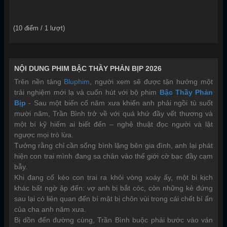
Xem phim
BẬC THẦY PHẢN BỊP
Bac Thay Phan Bip (2026)
Trạng thái:
Thuyết Minh
Tình trạng:
Hoàn tất
Năm sản xuất:
2026
Quốc gia:
Trung Quốc - Hồng Kông
Thể loại:
Tâm lý
TV Series - Phim bộ
DramaTV
(
10
điểm /
1
lượt)