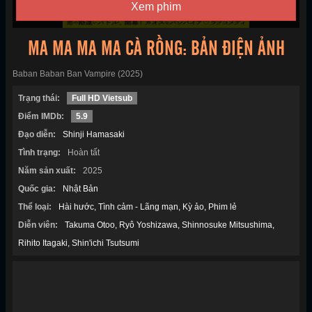
Xem phim
MA MA MA MA CÀ RỒNG: BẢN ĐIỆN ẢNH
Baban Baban Ban Vampire (2025)
Trạng thái:
Full HD Vietsub
Điểm IMDb:
5.9
Đạo diễn:
Shinji Hamasaki
Tình trạng:
Hoàn tất
Năm sản xuất:
2025
Quốc gia:
Nhật Bản
Thể loại:
Hài hước
Tình cảm - Lãng mạn
Kỳ ảo
Phim lẻ
Diễn viên:
Takuma Otoo
Ryô Yoshizawa
Shinnosuke Mitsushima
Rihito Itagaki
Shin'ichi Tsutsumi