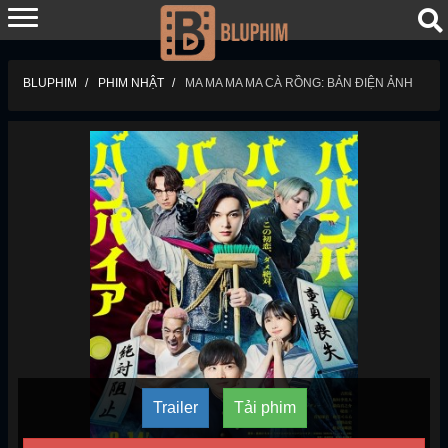
BLUPHIM
PHIM NHẬT
MA MA MA MA CÀ RỒNG: BẢN ĐIỆN ẢNH
Trailer
Tải phim